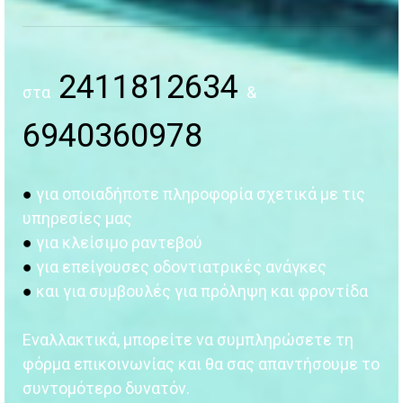
2411812634
στα
&
6940360978
●
για οποιαδήποτε πληροφορία σχετικά με τις
υπηρεσίες μας
●
για κλείσιμο ραντεβού
●
για επείγουσες οδοντιατρικές ανάγκες
●
και για συμβουλές για πρόληψη και φροντίδα
Εναλλακτικά, μπορείτε να συμπληρώσετε τη
φόρμα επικοινωνίας και θα σας απαντήσουμε το
συντομότερο δυνατόν.